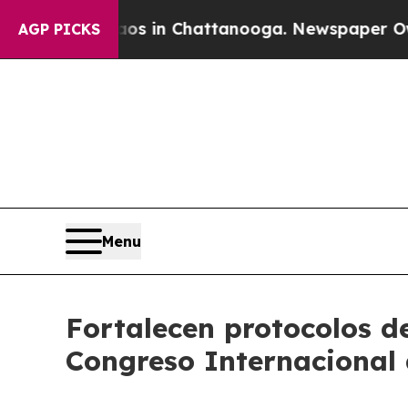
apse
Chaos in Chattanooga. Newspaper Owner Call
AGP PICKS
Menu
Fortalecen protocolos de
Congreso Internacional